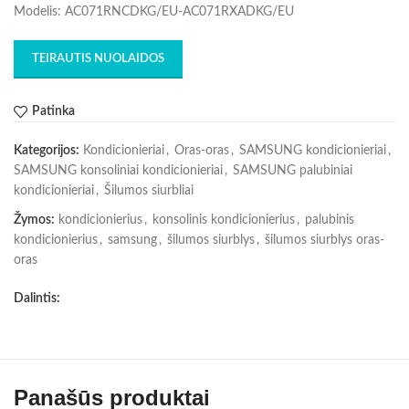
Modelis: AC071RNCDKG/EU-AC071RXADKG/EU
TEIRAUTIS NUOLAIDOS
Patinka
Kategorijos:
Kondicionieriai
,
Oras-oras
,
SAMSUNG kondicionieriai
,
SAMSUNG konsoliniai kondicionieriai
,
SAMSUNG palubiniai
kondicionieriai
,
Šilumos siurbliai
Žymos:
kondicionierius
,
konsolinis kondicionierius
,
palubinis
kondicionierius
,
samsung
,
šilumos siurblys
,
šilumos siurblys oras-
oras
Dalintis:
Panašūs produktai