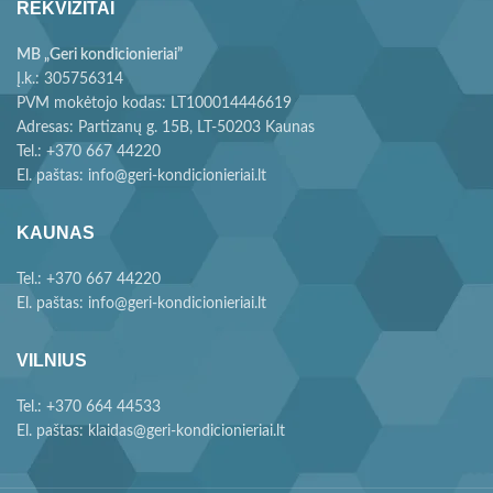
REKVIZITAI
MB „Geri kondicionieriai”
Į.k.: 305756314
PVM mokėtojo kodas: LT100014446619
Adresas: Partizanų g. 15B, LT-50203 Kaunas
Tel.: +370 667 44220
El. paštas: info@geri-kondicionieriai.lt
KAUNAS
Tel.: +370 667 44220
El. paštas: info@geri-kondicionieriai.lt
VILNIUS
Tel.: +370 664 44533
El. paštas: klaidas@geri-kondicionieriai.lt