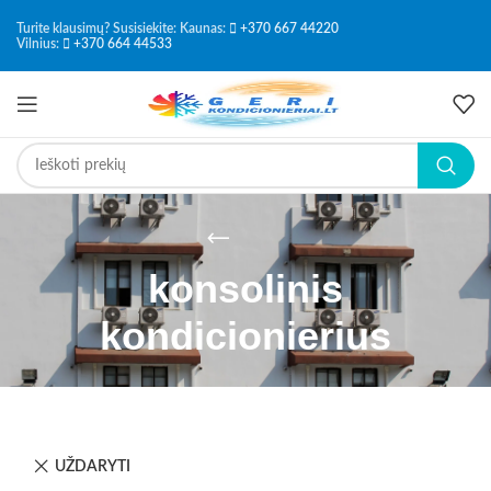
Turite klausimų? Susisiekite: Kaunas:
+370 667 44220
Vilnius:
+370 664 44533
konsolinis
kondicionierius
UŽDARYTI