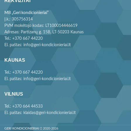
REKVIZITAI
MB „Geri kondicionieriai”
Į.k.: 305756314
PVM mokėtojo kodas: LT100014446619
Adresas: Partizanų g. 15B, LT-50203 Kaunas
Tel.: +370 667 44220
El. paštas: info@geri-kondicionieriai.lt
KAUNAS
Tel.: +370 667 44220
El. paštas: info@geri-kondicionieriai.lt
VILNIUS
Tel.: +370 664 44533
El. paštas: klaidas@geri-kondicionieriai.lt
GERI KONDICIONIERIAI
2020-2026