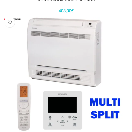
408,00
€