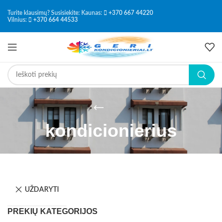
Turite klausimų? Susisiekite: Kaunas:
+370 667 44220
Vilnius:
+370 664 44533
kondicionierius
UŽDARYTI
PREKIŲ KATEGORIJOS