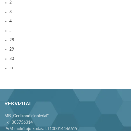
2
3
4
…
28
29
30
→
REKVIZITAI
MB „Geri kondicionieriai”
Į.k.: 305756314
PVM mokėtojo kodas: LT100014446619