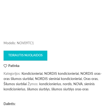
Modelis: NOV09TC1
TEIRAUTIS NUOLAIDOS
Patinka
Kategorijos:
Kondicionieriai
,
NORDIS kondicionieriai
,
NORDIS oras-
oras šilumos siurbliai
,
NORDIS sieniniai kondicionieriai
,
Oras-oras
,
Šilumos siurbliai
Žymos:
kondicionierius
,
nordis
,
NOVA
,
sieninis
kondicionierius
,
šilumos siurblys
,
šilumos siurblys oras-oras
Dalintis: