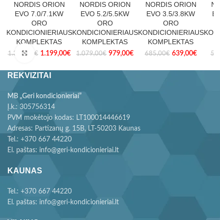
NORDIS ORION
NORDIS ORION
NORDIS ORION
NO
EVO 7.0/7.1KW
EVO 5.2/5.5KW
EVO 3.5/3.8KW
EV
ORO
ORO
ORO
KONDICIONIERIAUS
KONDICIONIERIAUS
KONDICIONIERIAUS
KON
KOMPLEKTAS
KOMPLEKTAS
KOMPLEKTAS
K
Paspauskite, kad padidintumėte
1.199,00
€
979,00
€
639,00
€
1.339,00
€
1.079,00
€
685,00
€
59
REKVIZITAI
MB „Geri kondicionieriai”
Į.k.: 305756314
PVM mokėtojo kodas: LT100014446619
Adresas: Partizanų g. 15B, LT-50203 Kaunas
Tel.: +370 667 44220
El. paštas: info@geri-kondicionieriai.lt
KAUNAS
Tel.: +370 667 44220
El. paštas: info@geri-kondicionieriai.lt