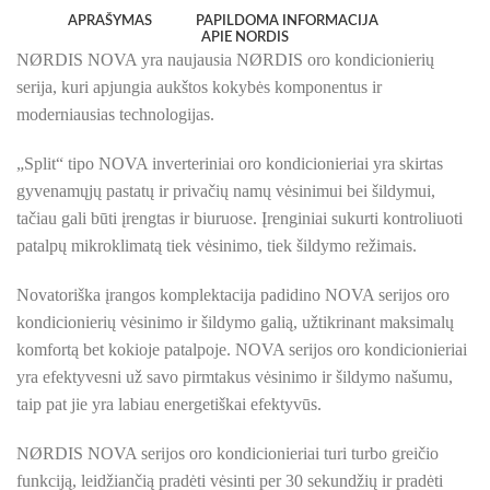
APRAŠYMAS
PAPILDOMA INFORMACIJA
APIE NORDIS
NØRDIS NOVA yra naujausia NØRDIS oro kondicionierių
serija, kuri apjungia aukštos kokybės komponentus ir
moderniausias technologijas.
„Split“ tipo NOVA inverteriniai oro kondicionieriai yra skirtas
gyvenamųjų pastatų ir privačių namų vėsinimui bei šildymui,
tačiau gali būti įrengtas ir biuruose. Įrenginiai sukurti kontroliuoti
patalpų mikroklimatą tiek vėsinimo, tiek šildymo režimais.
Novatoriška įrangos komplektacija padidino NOVA serijos oro
kondicionierių vėsinimo ir šildymo galią, užtikrinant maksimalų
komfortą bet kokioje patalpoje. NOVA serijos oro kondicionieriai
yra efektyvesni už savo pirmtakus vėsinimo ir šildymo našumu,
taip pat jie yra labiau energetiškai efektyvūs.
NØRDIS NOVA serijos oro kondicionieriai turi turbo greičio
funkciją, leidžiančią pradėti vėsinti per 30 sekundžių ir pradėti