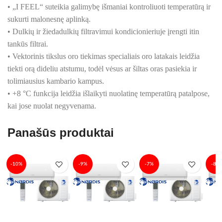
• „I FEEL“ suteikia galimybę išmaniai kontroliuoti temperatūrą ir
sukurti malonesnę aplinką.
• Dulkių ir žiedadulkių filtravimui kondicionieriuje įrengti itin
tankūs filtrai.
• Vektorinis tikslus oro tiekimas specialiais oro latakais leidžia
tiekti orą dideliu atstumu, todėl vėsus ar šiltas oras pasiekia ir
tolimiausius kambario kampus.
• +8 °C funkcija leidžia išlaikyti nuolatinę temperatūrą patalpose,
kai jose nuolat negyvenama.
Panašūs produktai
-10%
-9%
-7%
-8%