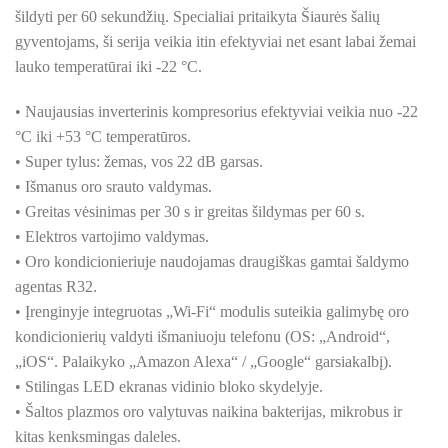
šildyti per 60 sekundžių. Specialiai pritaikyta Šiaurės šalių
gyventojams, ši serija veikia itin efektyviai net esant labai žemai
lauko temperatūrai iki -22 °C.
• Naujausias inverterinis kompresorius efektyviai veikia nuo -22
°C iki +53 °C temperatūros.
• Super tylus: žemas, vos 22 dB garsas.
• Išmanus oro srauto valdymas.
• Greitas vėsinimas per 30 s ir greitas šildymas per 60 s.
• Elektros vartojimo valdymas.
• Oro kondicionieriuje naudojamas draugiškas gamtai šaldymo
agentas R32.
• Įrenginyje integruotas „Wi-Fi“ modulis suteikia galimybę oro
kondicionierių valdyti išmaniuoju telefonu (OS: „Android“,
„iOS“. Palaikyko „Amazon Alexa“ / „Google“ garsiakalbį).
• Stilingas LED ekranas vidinio bloko skydelyje.
• Šaltos plazmos oro valytuvas naikina bakterijas, mikrobus ir
kitas kenksmingas daleles.