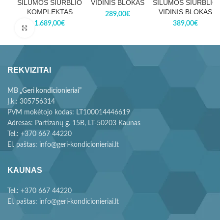
ŠILUMOS SIURBLIO
VIDINIS BLOKAS
ŠILUMOS SIURBLIO
KOMPLEKTAS
VIDINIS BLOKAS
289,00
€
1.689,00
€
389,00
€
Paspauskite, kad padidintumėte
REKVIZITAI
MB „Geri kondicionieriai”
Į.k.: 305756314
PVM mokėtojo kodas: LT100014446619
Adresas: Partizanų g. 15B, LT-50203 Kaunas
Tel.: +370 667 44220
El. paštas: info@geri-kondicionieriai.lt
KAUNAS
Tel.: +370 667 44220
El. paštas: info@geri-kondicionieriai.lt