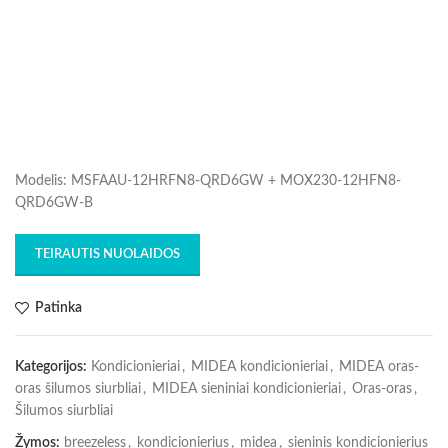
Modelis: MSFAAU-12HRFN8-QRD6GW + MOX230-12HFN8-
QRD6GW-B
TEIRAUTIS NUOLAIDOS
Patinka
Kategorijos:
Kondicionieriai
,
MIDEA kondicionieriai
,
MIDEA oras-
oras šilumos siurbliai
,
MIDEA sieniniai kondicionieriai
,
Oras-oras
,
Šilumos siurbliai
Žymos:
breezeless
,
kondicionierius
,
midea
,
sieninis kondicionierius