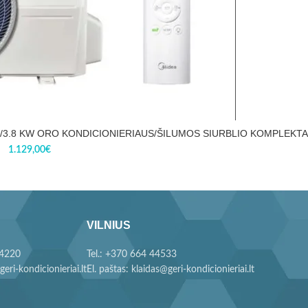
.6/3.8 KW ORO KONDICIONIERIAUS/ŠILUMOS SIURBLIO KOMPLEKT
1.129,00
€
VILNIUS
44220
Tel.: +370 664 44533
geri-kondicionieriai.lt
El. paštas: klaidas@geri-kondicionieriai.lt