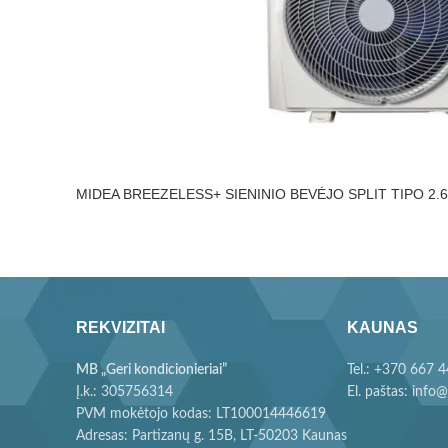
MIDEA BREEZELESS+ SIENINIO BEVĖJO SPLIT TIPO 2
REKVIZITAI
KAUNAS
MB „Geri kondicionieriai”
Tel.: +370 667 
Į.k.: 305756314
El. paštas: info@
PVM mokėtojo kodas: LT100014446619
Adresas: Partizanų g. 15B, LT-50203 Kaunas