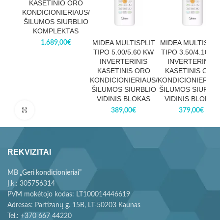
KASETINIO ORO
KONDICIONIERIAUS/
ŠILUMOS SIURBLIO
KOMPLEKTAS
MIDEA MULTISPLIT
MIDEA MULTISPLI
1.689,00
€
TIPO 5.00/5.60 KW
TIPO 3.50/4.10 K
INVERTERINIS
INVERTERINIS
KASETINIS ORO
KASETINIS ORO
KONDICIONIERIAUS/
KONDICIONIERIAU
ŠILUMOS SIURBLIO
ŠILUMOS SIURBLI
VIDINIS BLOKAS
VIDINIS BLOKAS
Paspauskite, kad padidintumėte
389,00
€
379,00
€
REKVIZITAI
MB „Geri kondicionieriai”
Į.k.: 305756314
PVM mokėtojo kodas: LT100014446619
Adresas: Partizanų g. 15B, LT-50203 Kaunas
Tel.: +370 667 44220