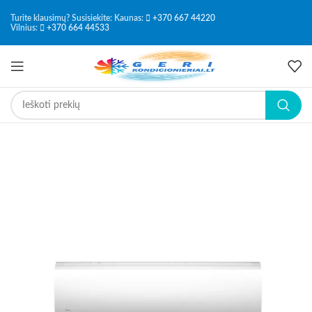
Turite klausimų? Susisiekite: Kaunas:
+370 667 44220
Vilnius:
+370 664 44533