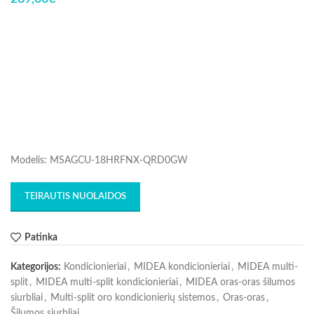
Modelis: MSAGCU-18HRFNX-QRD0GW
TEIRAUTIS NUOLAIDOS
Patinka
Kategorijos:
Kondicionieriai
,
MIDEA kondicionieriai
,
MIDEA multi-
split
,
MIDEA multi-split kondicionieriai
,
MIDEA oras-oras šilumos
siurbliai
,
Multi-split oro kondicionierių sistemos
,
Oras-oras
,
Šilumos siurbliai