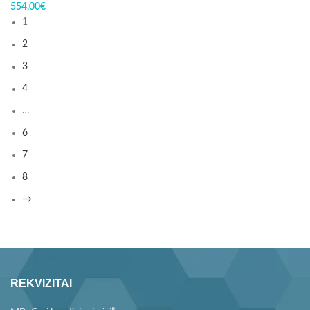
554,00
€
1
2
3
4
…
6
7
8
→
REKVIZITAI