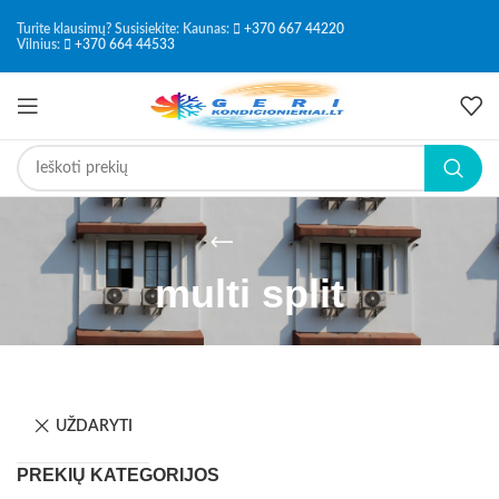
Turite klausimų? Susisiekite: Kaunas:
+370 667 44220
Vilnius:
+370 664 44533
multi split
UŽDARYTI
PREKIŲ KATEGORIJOS