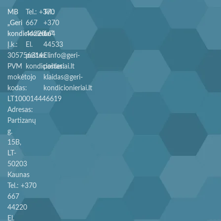
MB
Tel.: +370
Tel.:
„Geri
667
+370
kondicionieriai”
44220
664
Į.k.:
El.
44533
305756314
paštas: info@geri-
El.
PVM
kondicionieriai.lt
paštas:
mokėtojo
klaidas@geri-
kodas:
kondicionieriai.lt
LT100014446619
Adresas:
Partizanų
g.
15B,
LT-
50203
Kaunas
Tel.: +370
667
44220
El.