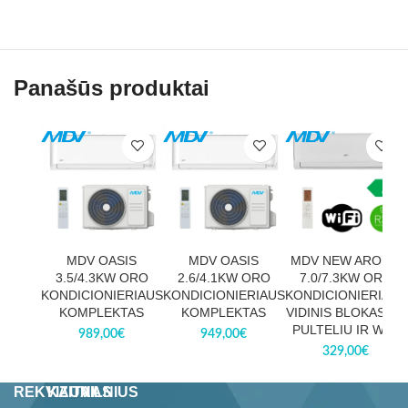
Panašūs produktai
MDV OASIS
MDV OASIS
MDV NEW AROMA
3.5/4.3KW ORO
2.6/4.1KW ORO
7.0/7.3KW ORO
KONDICIONIERIAUS
KONDICIONIERIAUS
KONDICIONIERIAUS
KOMPLEKTAS
KOMPLEKTAS
VIDINIS BLOKAS SU
PULTELIU IR WIFI
989,00
€
949,00
€
329,00
€
REKVIZITAI
KAUNAS
VILNIUS