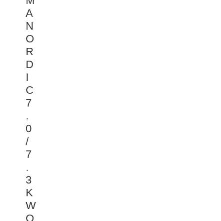
M
A
N
O
R
D
I
C
7
.
0
/
7
.
3
K
W
O