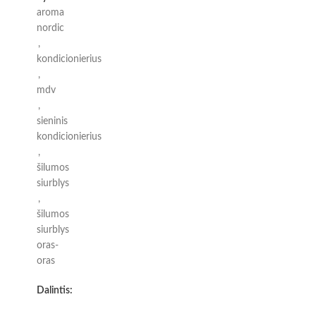
aroma
nordic
,
kondicionierius
,
mdv
,
sieninis
kondicionierius
,
šilumos
siurblys
,
šilumos
siurblys
oras-
oras
Dalintis: