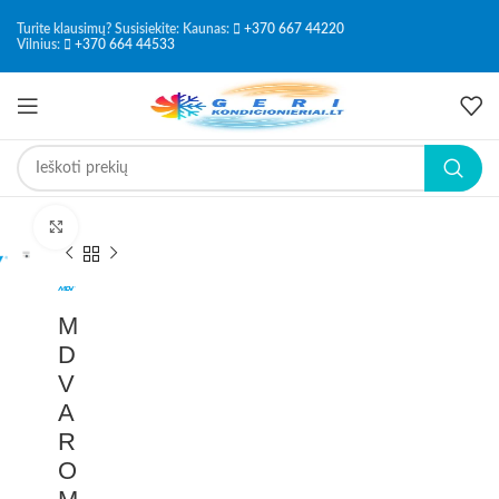
Turite klausimų? Susisiekite: Kaunas:
+370 667 44220
Vilnius:
+370 664 44533
Paspauskite, kad padidintumėte
M
D
V
A
R
O