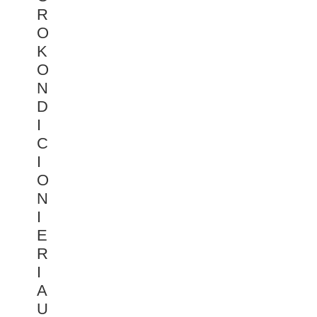
R
O
K
O
N
D
I
C
I
O
N
I
E
R
I
A
U