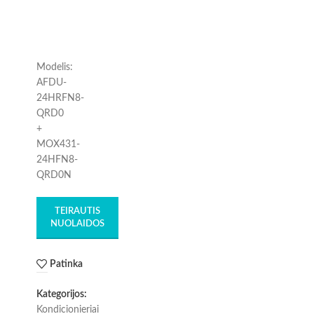
Modelis:
AFDU-
24HRFN8-
QRD0
+
MOX431-
24HFN8-
QRD0N
TEIRAUTIS
NUOLAIDOS
Patinka
Kategorijos:
Kondicionieriai