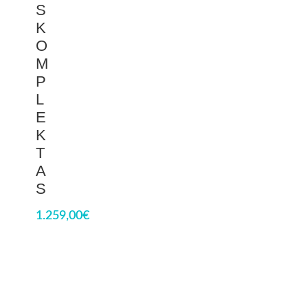
S
K
O
M
P
L
E
K
T
A
S
1.259,00
€