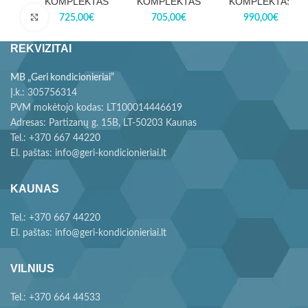
KOMPLEKTAS
KOMPLEKTAS
KOMPLEKTAS
Paspauskite, kad padidintumėte
725,00
€
705,00
€
990,00
€
REKVIZITAI
MB „Geri kondicionieriai”
Į.k.: 305756314
PVM mokėtojo kodas: LT100014446619
Adresas: Partizanų g. 15B, LT-50203 Kaunas
Tel.: +370 667 44220
El. paštas: info@geri-kondicionieriai.lt
KAUNAS
Tel.: +370 667 44220
El. paštas: info@geri-kondicionieriai.lt
VILNIUS
Tel.: +370 664 44533