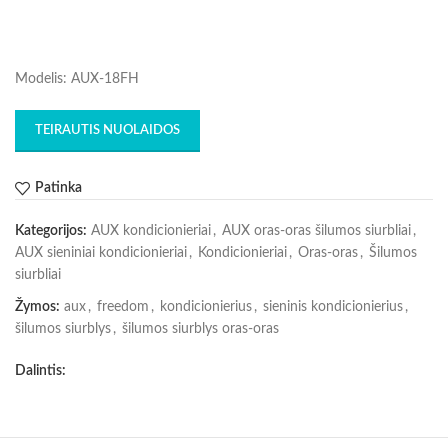
Modelis: AUX-18FH
TEIRAUTIS NUOLAIDOS
Patinka
Kategorijos:
AUX kondicionieriai
,
AUX oras-oras šilumos siurbliai
,
AUX sieniniai kondicionieriai
,
Kondicionieriai
,
Oras-oras
,
Šilumos
siurbliai
Žymos:
aux
,
freedom
,
kondicionierius
,
sieninis kondicionierius
,
šilumos siurblys
,
šilumos siurblys oras-oras
Dalintis: