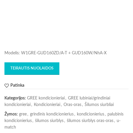
Modelis: W1GRE-GUD160ZD/A-T + GUD160W/NhA-X
TEIRAUTIS NUOLAIDOS
Patinka
Kategorijos:
GREE kondicionieriai
,
GREE lubiniai/grindiniai
kondicionieriai
,
Kondicionieriai
,
Oras-oras
,
Šilumos siurbliai
Žymos:
gree
,
grindinis kondicionierius
,
kondicionierius
,
palubinis
kondicionierius
,
šilumos siurblys
,
šilumos siurblys oras-oras
,
u-
match