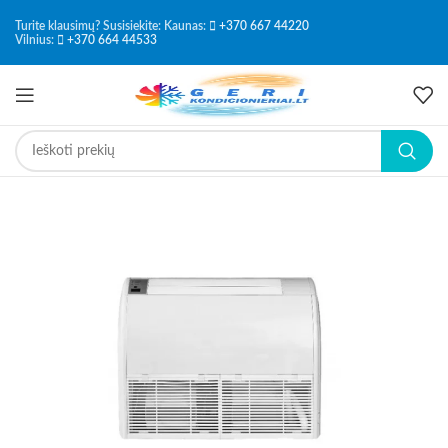
Turite klausimų? Susisiekite: Kaunas:
+370 667 44220
-6%
Vilnius:
+370 664 44533