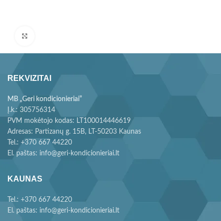
Paspauskite, kad padidintumėte
REKVIZITAI
MB „Geri kondicionieriai”
Į.k.: 305756314
PVM mokėtojo kodas: LT100014446619
Adresas: Partizanų g. 15B, LT-50203 Kaunas
Tel.: +370 667 44220
El. paštas: info@geri-kondicionieriai.lt
KAUNAS
Tel.: +370 667 44220
El. paštas: info@geri-kondicionieriai.lt