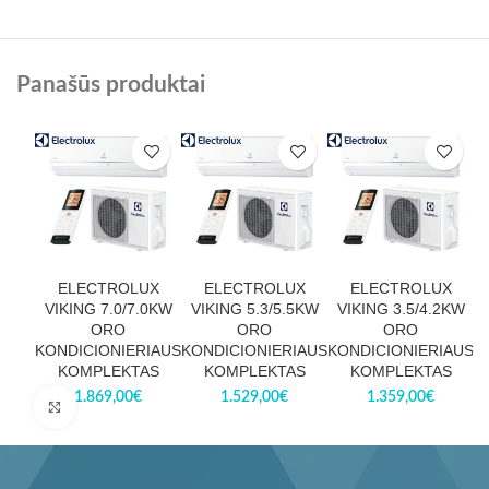
Panašūs produktai
ELECTROLUX
ELECTROLUX
ELECTROLUX
VIKING 7.0/7.0KW
VIKING 5.3/5.5KW
VIKING 3.5/4.2KW
ORO
ORO
ORO
KONDICIONIERIAUS
KONDICIONIERIAUS
KONDICIONIERIAUS
K
KOMPLEKTAS
KOMPLEKTAS
KOMPLEKTAS
1.869,00
€
1.529,00
€
1.359,00
€
Paspauskite, kad padidintumėte