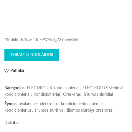
Modelis: EACS-I18 HAV/N8_22Y inverter
TEIRAUTIS NUOLAIDOS
Patinka
Kategorijos:
ELECTROLUX kondicionieriai
,
ELECTROLUX sieniniai
kondicionieriai
,
Kondicionieriai
,
Oras-oras
,
Šilumos siurbliai
Žymos:
avalanche
,
electrolux
,
kondicionierius
,
sieninis
kondicionierius
,
šilumos siurblys
,
šilumos siurblys oras-oras
Dalintis: