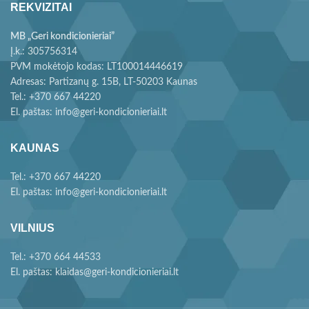
REKVIZITAI
MB „Geri kondicionieriai”
Į.k.: 305756314
PVM mokėtojo kodas: LT100014446619
Adresas: Partizanų g. 15B, LT-50203 Kaunas
Tel.: +370 667 44220
El. paštas: info@geri-kondicionieriai.lt
KAUNAS
Tel.: +370 667 44220
El. paštas: info@geri-kondicionieriai.lt
VILNIUS
Tel.: +370 664 44533
El. paštas: klaidas@geri-kondicionieriai.lt