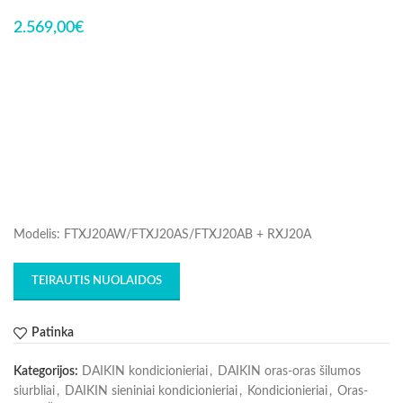
2.569,00
€
Modelis: FTXJ20AW/FTXJ20AS/FTXJ20AB + RXJ20A
TEIRAUTIS NUOLAIDOS
Patinka
Kategorijos:
DAIKIN kondicionieriai
,
DAIKIN oras-oras šilumos
siurbliai
,
DAIKIN sieniniai kondicionieriai
,
Kondicionieriai
,
Oras-