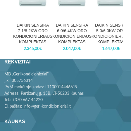
DAIKIN SENSIRA
DAIKIN SENSIRA
DAIKIN SENSIRA
7.1/8.2KW ORO
6.0/6.4KW ORO
5.0/6.0KW ORO
KONDICIONIERIAUS
KONDICIONIERIAUS
KONDICIONIERIAUS
KOMPLEKTAS
KOMPLEKTAS
KOMPLEKTAS
2.345,00
€
2.047,00
€
1.647,00
€
REKVIZITAI
MB „Geri kondicionieriai”
Į.k.: 305756314
PVM mokėtojo kodas: LT100014446619
Adresas: Partizanų g. 15B, LT-50203 Kaunas
Tel.: +370 667 44220
El. paštas: info@geri-kondicionieriai.lt
KAUNAS