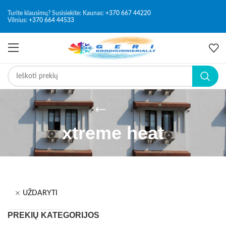
Turite klausimų? Susisiekite: Kaunas:
+370 667 44220
Vilnius:
+370 664 44533
xtreme heat
UŽDARYTI
PREKIŲ KATEGORIJOS