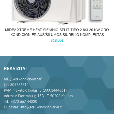
MIDEA XTREME HEAT SIENINIO SPLIT TIPO 2.8/3.26 KW ORO
KONDICIONIERIAUS/ŠILUMOS SIURBLIO KOMPLEKTAS
918,00
€
REKVIZITAI
MB „Geri kondicionieriai”
Į.k.: 305756314
PVM mokėtojo kodas: LT100014446619
Adresas: Partizanų g. 15B, LT-50203 Kaunas
Tel.: +370 667 44220
El. paštas: info@geri-kondicionieriai.lt