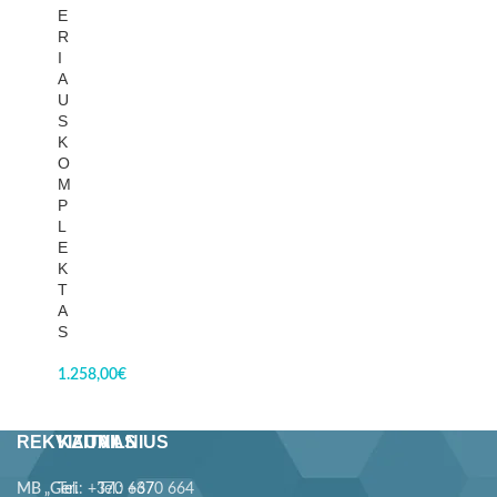
E
R
I
A
U
S
K
O
M
P
L
E
K
T
A
S
1.258,00
€
REKVIZITAI
KAUNAS
VILNIUS
MB „Geri
Tel.: +370 667
Tel.: +370 664