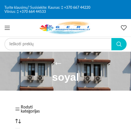
Turite klausimų? Susisiekite: Kaunas:
+370 667 44220
Vilnius:
+370 664 44533
soyal
Rodyti
kategorijas