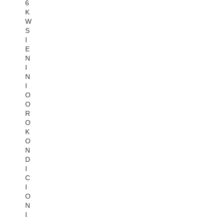
6
K
W
S
I
E
N
I
N
I
O
O
R
O
K
O
N
D
I
C
I
O
N
I