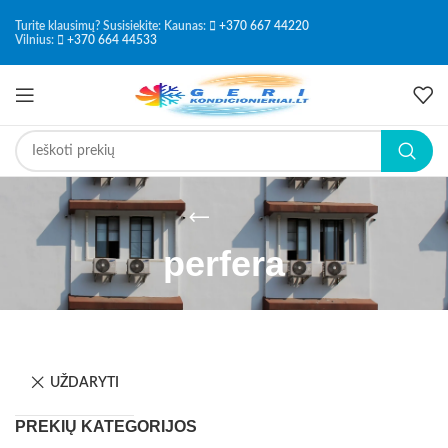
Turite klausimų? Susisiekite: Kaunas:
+370 667 44220
Vilnius:
+370 664 44533
perfera
UŽDARYTI
PREKIŲ KATEGORIJOS