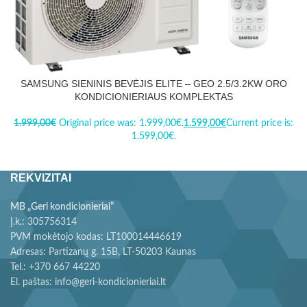
SAMSUNG SIENINIS BEVĖJIS ELITE – GEO 2.5/3.2KW ORO
KONDICIONIERIAUS KOMPLEKTAS
1.999,00
€
Original price was: 1.999,00€.
1.599,00
€
Current price is:
1.599,00€.
REKVIZITAI
MB „Geri kondicionieriai”
Į.k.: 305756314
PVM mokėtojo kodas: LT100014446619
Adresas: Partizanų g. 15B, LT-50203 Kaunas
Tel.: +370 667 44220
El. paštas: info@geri-kondicionieriai.lt