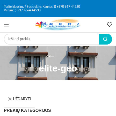
Turite klausimų? Susisiekite: Kaunas:
+370 667 44220
Vilnius:
+370 664 44533
elite-geo
UŽDARYTI
PREKIŲ KATEGORIJOS