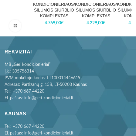
KONDICIONIERIAUS/
KONDICIONIERIAUS/
KONDICI
ŠILUMOS SIURBLIO
ŠILUMOS SIURBLIO
ŠILUMOS
KOMPLEKTAS
KOMPLEKTAS
KOMP
4.769,00
€
4.229,00
€
4.0
Paspauskite, kad padidintumėte
REKVIZITAI
MB „Geri kondicionieriai”
Į.k.: 305756314
PVM mokėtojo kodas: LT100014446619
Adresas: Partizanų g. 15B, LT-50203 Kaunas
Tel.: +370 667 44220
El. paštas: info@geri-kondicionieriai.lt
KAUNAS
Tel.: +370 667 44220
El. paštas: info@geri-kondicionieriai.lt