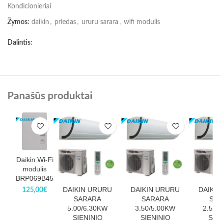
Kondicionieriai
Žymos:
daikin
,
priedas
,
ururu sarara
,
wifi modulis
Dalintis:
Panašūs produktai
Daikin Wi-Fi
modulis
BRP069B45
DAIKIN URURU
DAIKIN URURU
DAIKI
125,00
€
SARARA
SARARA
SA
5.00/6.30KW
3.50/5.00KW
2.50
SIENINIO
SIENINIO
SIE